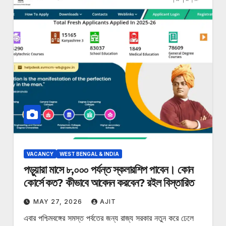
VACANCY
WEST BENGAL & INDIA
পড়ুয়ারা মাসে ৮,০০০ পর্যন্ত স্কলারশিপ পাবেন। কোন
কোর্সে কত? কীভাবে আবেদন করবেন? রইল বিস্তারিত
MAY 27, 2026
AJIT
এবার পশ্চিমবঙ্গের সমস্ত পর্বতের জন্য রাজ্য সরকার নতুন করে ঢেলে