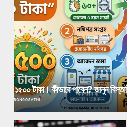
NEWS
LATEST NEWS
অগাস্টের ₹৩,০০০ কবে ব্যাঙ্কে আসতে প
করবেন
AUGUST 3, 2026
TEAM BONGOSATHI