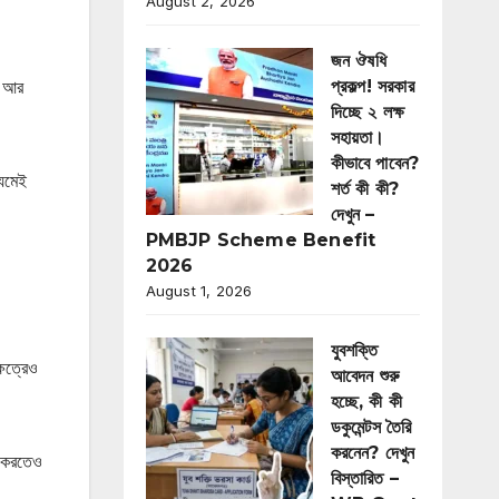
August 2, 2026
জন ঔষধি
। আর
প্রকল্প! সরকার
দিচ্ছে ২ লক্ষ
সহায়তা।
কীভাবে পাবেন?
্যমেই
শর্ত কী কী?
দেখুন –
PMBJP Scheme Benefit
2026
August 1, 2026
যুবশক্তি
ষেত্রেও
আবেদন শুরু
হচ্ছে, কী কী
ডকুমেন্টস তৈরি
করনেন? দেখুন
স করতেও
বিস্তারিত –