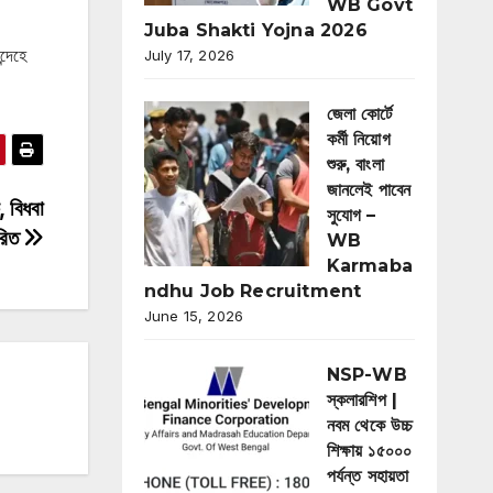
WB Govt
Juba Shakti Yojna 2026
্দেহে
July 17, 2026
জেলা কোর্টে
কর্মী নিয়োগ
শুরু, বাংলা
জানলেই পাবেন
, বিধবা
সুযোগ –
ারিত
WB
Karmaba
ndhu Job Recruitment
June 15, 2026
NSP-WB
স্কলারশিপ |
নবম থেকে উচ্চ
শিক্ষায় ১৫০০০
পর্যন্ত সহায়তা