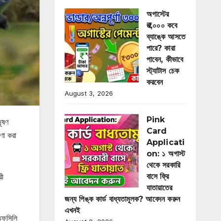
অগাস্টের
₹৩,০০০ কবে
ব্যাঙ্কে আসতে
পারে? কারা
পাবেন, কীভাবে
স্ট্যাটাস চেক
করবেন
August 3, 2026
Pink
ূষণ
Card
ণা করা
Applicati
on: ১ অগাস্ট
থেকে সরকারি
রী
বাসে ফ্রি
যাতায়াতের
জন্য পিঙ্ক কার্ড বাধ্যতামূলক? আবেদন করুন
এখনই
 তফসিলি