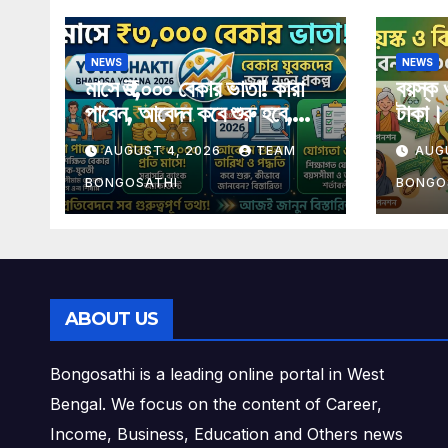
NEWS
NEWS
মাসে ₹৩,০০০ বেকার ভাতা! কারা
বয়স্ক 
পাবেন, আবেদন কবে শুরু হবে,
টাকা। 
যোগ্যতা, শর্ত, টাকা, স্ট্যাটাস ও
বিস্তা
AUGUST 4, 2026
TEAM
AUG
গুরুত্বপূর্ণ তথ্য এক প্রতিবেদনে
BONGOSATHI
BONGO
ABOUT US
Bongosathi is a leading online portal in West
Bengal. We focus on the content of Career,
Income, Business, Education and Others news