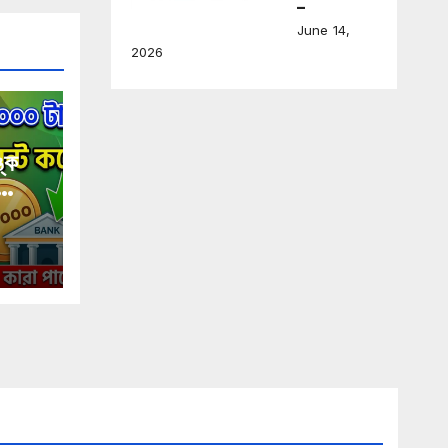
–
June 14,
2026
্কে
ন