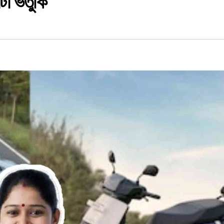
া ভর্তুকি