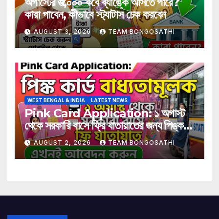
অগাস্টের ₹৩,০০০ কবে ব্যাঙ্কে আসতে পারে?
কারা পাবেন, কীভাবে স্ট্যাটাস চেক করবেন
AUGUST 3, 2026
TEAM BONGOSATHI
WEST BENGAL & INDIA
LATEST NEWS
Pink Card Application: ১ অগাস্ট
থেকে সরকারি বাসে ফ্রি যাতায়াতের জন্য পিঙ্ক
কার্ড বাধ্যতামূলক? আবেদন করুন এখনই
AUGUST 2, 2026
TEAM BONGOSATHI