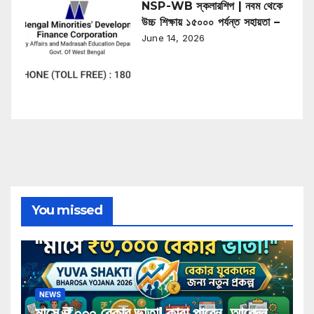
NSP-WB স্কলারশিপ | নবম থেকে
উচ্চ শিক্ষায় ১৫০০০ পর্যন্ত সহায়তা –
June 14, 2026
You missed
NEWS
মাসে ₹৩,০০০ বেকার ভাতা! কারা পাবেন, আবেদন