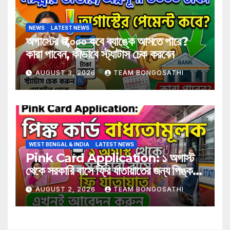
NEWS
LATEST NEWS
অগাস্টের ₹৩,০০০ কবে ব্যাঙ্কে আসতে পারে?
কারা পাবেন, কীভাবে স্ট্যাটাস চেক করবেন
AUGUST 3, 2026
TEAM BONGOSATHI
WEST BENGAL & INDIA
LATEST NEWS
Pink Card Application: ১ অগাস্ট
থেকে সরকারি বাসে ফ্রি যাতায়াতের জন্য পিঙ্ক
কার্ড বাধ্যতামূলক? আবেদন করুন এখনই
AUGUST 2, 2026
TEAM BONGOSATHI