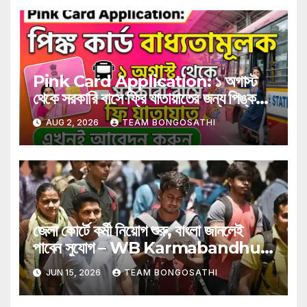
Pink Card Application: ১ অগাস্ট
থেকে সরকারি বাসে ফ্রি যাতায়াতের জন্য পিঙ্ক
কার্ড বাধ্যতামূলক? আবেদন করুন এখনই
AUG 2, 2026
TEAM BONGOSATHI
জেলা কোর্টে কর্মী নিয়োগ শুরু, বাংলা জানলেই
পাবেন সুযোগ – WB Karmabandhu
Job Recruitment
JUN 15, 2026
TEAM BONGOSATHI