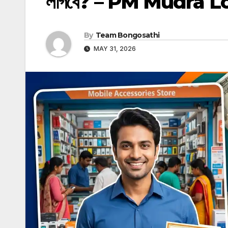
লাগবে? – PM Mudra 
By
Team Bongosathi
MAY 31, 2026