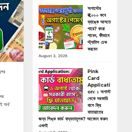
অগাস্টের
₹৩,০০০ কবে
ব্যাঙ্কে আসতে
পারে? কারা
পাবেন, কীভাবে
স্ট্যাটাস চেক
করবেন
August 3, 2026
্পের
Pink
Card
Applicati
on: ১ অগাস্ট
পের
থেকে সরকারি
ই অর্থ
বাসে ফ্রি
যাতায়াতের
জন্য পিঙ্ক কার্ড বাধ্যতামূলক? আবেদন করুন
এখনই