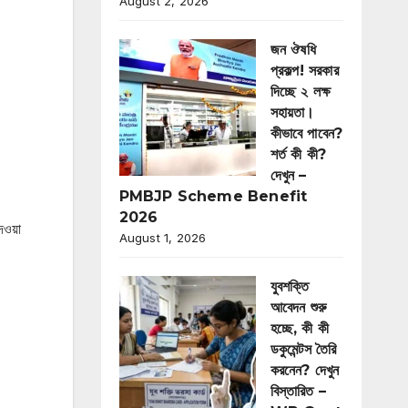
August 2, 2026
জন ঔষধি
প্রকল্প! সরকার
দিচ্ছে ২ লক্ষ
সহায়তা।
কীভাবে পাবেন?
শর্ত কী কী?
দেখুন –
PMBJP Scheme Benefit
2026
দেওয়া
August 1, 2026
যুবশক্তি
আবেদন শুরু
হচ্ছে, কী কী
ডকুমেন্টস তৈরি
করনেন? দেখুন
বিস্তারিত –