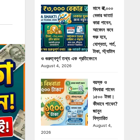
মাসে ₹৩,০০০
বেকার ভাতা!
কারা পাবেন,
আবেদন কবে
শুরু হবে,
যোগ্যতা, শর্ত,
টাকা, স্ট্যাটাস
ও গুরুত্বপূর্ণ তথ্য এক প্রতিবেদনে
August 4, 2026
বয়স্ক ও
বিধবারা পাবেন
১৫০০ টাকা।
কীভাবে পাবেন?
জানুন
বিস্তারিত
August 4,
2026