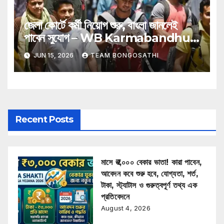
জেলা কোর্টে কর্মী নিয়োগ শুরু, বাংলা জানলেই
পাবেন সুযোগ – WB Karmabandhu
Job Recruitment
JUN 15, 2026
TEAM BONGOSATHI
Recent Posts
মাসে ₹৩,০০০ বেকার ভাতা! কারা পাবেন,
আবেদন কবে শুরু হবে, যোগ্যতা, শর্ত,
টাকা, স্ট্যাটাস ও গুরুত্বপূর্ণ তথ্য এক
প্রতিবেদনে
August 4, 2026