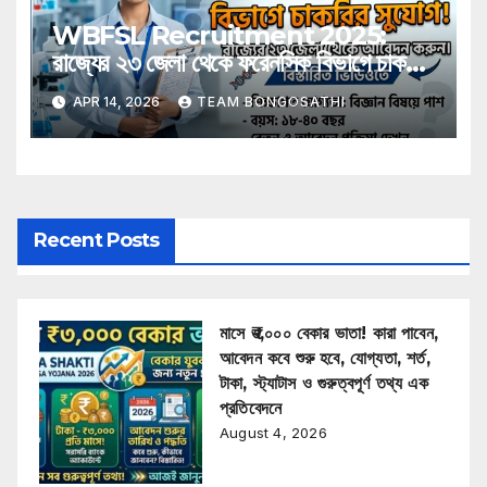
WBFSL Recruitment 2025:
রাজ্যের ২৩ জেলা থেকে ফরেনসিক বিভাগে চাকরির
সুযোগ, রইল বিস্তারিত
APR 14, 2026
TEAM BONGOSATHI
Recent Posts
মাসে ₹৩,০০০ বেকার ভাতা! কারা পাবেন,
আবেদন কবে শুরু হবে, যোগ্যতা, শর্ত,
টাকা, স্ট্যাটাস ও গুরুত্বপূর্ণ তথ্য এক
প্রতিবেদনে
August 4, 2026