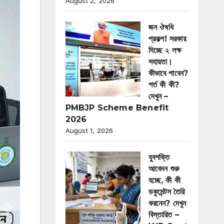
August 2, 2026
জন ঔষধি
প্রকল্প! সরকার
দিচ্ছে ২ লক্ষ
সহায়তা।
কীভাবে পাবেন?
শর্ত কী কী?
দেখুন –
PMBJP Scheme Benefit
2026
August 1, 2026
যুবশক্তি
আবেদন শুরু
হচ্ছে, কী কী
ডকুমেন্টস তৈরি
করনেন? দেখুন
বিস্তারিত –