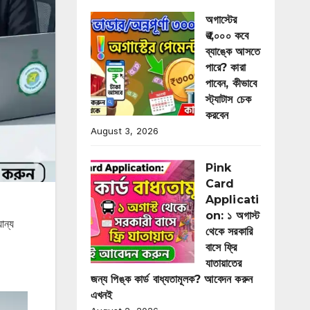
অগাস্টের
₹৩,০০০ কবে
ব্যাঙ্কে আসতে
পারে? কারা
পাবেন, কীভাবে
স্ট্যাটাস চেক
করবেন
August 3, 2026
Pink
Card
Applicati
on: ১ অগাস্ট
ান্য
থেকে সরকারি
বাসে ফ্রি
যাতায়াতের
জন্য পিঙ্ক কার্ড বাধ্যতামূলক? আবেদন করুন
এখনই