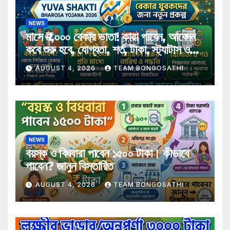
NEWS
মাসে ₹৩,০০০ বেকার ভাতা! কারা পাবেন, আবেদন
কবে শুরু হবে, যোগ্যতা, শর্ত, টাকা, স্ট্যাটাস ও
গুরুত্বপূর্ণ তথ্য এক প্রতিবেদনে
AUGUST 4, 2026
TEAM BONGOSATHI
NEWS
বয়স্ক ও বিধবারা পাবেন ১৫০০ টাকা। কীভাবে
পাবেন? জানুন বিস্তারিত
AUGUST 4, 2026
TEAM BONGOSATHI