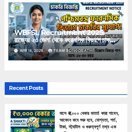
WBFSL Recruitment 2025:
রাজ্যের ২৩ জেলা থেকে ফরেনসিক বিভাগে চাকরির
সুযোগ, রইল বিস্তারিত
APR 14, 2026
TEAM BONGOSATHI
Recent Posts
মাসে ₹৩,০০০ বেকার ভাতা! কারা পাবেন,
আবেদন কবে শুরু হবে, যোগ্যতা, শর্ত,
টাকা, স্ট্যাটাস ও গুরুত্বপূর্ণ তথ্য এক