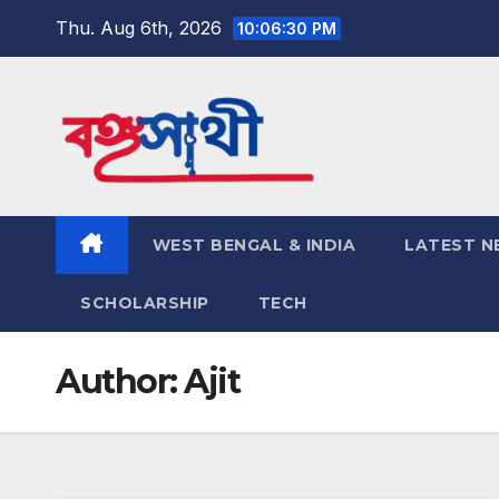
Skip
Thu. Aug 6th, 2026
10:06:32 PM
to
content
WEST BENGAL & INDIA
LATEST N
SCHOLARSHIP
TECH
Author:
Ajit