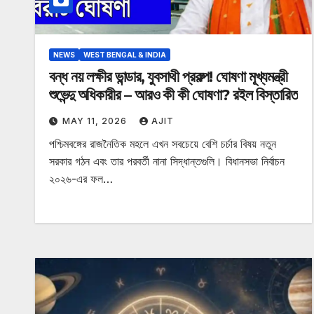
NEWS
WEST BENGAL & INDIA
বন্ধ নয় লক্ষীর ভান্ডার, যুবসাথী প্রকল্প! ঘোষণা মূখ্যমন্ত্রী
শুভেন্দু অধিকারীর – আরও কী কী ঘোষণা? রইল বিস্তারিত
MAY 11, 2026
AJIT
পশ্চিমবঙ্গের রাজনৈতিক মহলে এখন সবচেয়ে বেশি চর্চার বিষয় নতুন
সরকার গঠন এবং তার পরবর্তী নানা সিদ্ধান্তগুলি। বিধানসভা নির্বাচন
২০২৬-এর ফল…