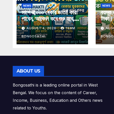
NEWS
NEWS
মাসে ₹৩,০০০ বেকার ভাতা! কারা
বয়স্ক 
পাবেন, আবেদন কবে শুরু হবে,
টাকা। 
যোগ্যতা, শর্ত, টাকা, স্ট্যাটাস ও
বিস্তা
AUGUST 4, 2026
TEAM
AUG
গুরুত্বপূর্ণ তথ্য এক প্রতিবেদনে
BONGOSATHI
BONGO
ABOUT US
Bongosathi is a leading online portal in West
Bengal. We focus on the content of Career,
Income, Business, Education and Others news
related to Youths.