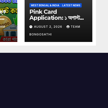
WEST BENGAL & INDIA
LATEST NEWS
্কে
Pink Card
Application: ১ অগাস্ট
েন
থেকে সরকারি বাসে ফ্রি
EAM
AUGUST 2, 2026
TEAM
যাতায়াতের জন্য পিঙ্ক কার্ড
বাধ্যতামূলক? আবেদন করুন
BONGOSATHI
এখনই