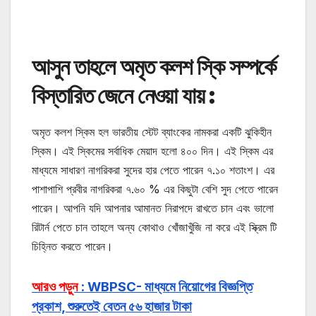
আসুন তাহলে অমৃত কলশ স্কি সম্পর্কে
বিস্তারিত জেনে নেওয়া যায় :
অমৃত কলশ স্কিম হল ভারতীয় স্টেট ব্যাংকের নামকরা একটি ঝুকিহীন
স্কিম। এই স্কিমের সর্বাধিক মেয়াদ হলো ৪০০ দিন। এই স্কিম এর
মাধ্যমে সাধারণ নাগরিকরা সুদের হার পেতে পারেন ৭.১০ শতাংশ। এর
পাশাপাশি প্রবীর নাগরিকরা ৭.৬০ % এর কিছুটা বেশি সুদ পেতে পারেন
পারেন। আপনি যদি আপনার আমানত নিরাপদে রাখতে চান এবং ভালো
রিটার্ন পেতে চান তাহলে অন্য কোথাও খোঁজাখুঁজি না করে এই স্ক্রিম টি
চিহ্নিত করতে পারেন।
আরও পড়ুন
: WBPSC- মাধ্যমে নিয়োগের বিজ্ঞপ্তি
প্রকাশ, শুরুতেই বেতন ৫৬ হাজার টাকা