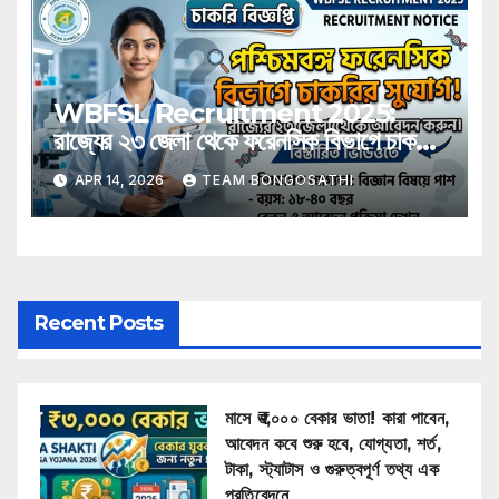
WBFSL Recruitment 2025:
রাজ্যের ২৩ জেলা থেকে ফরেনসিক বিভাগে চাকরির
সুযোগ, রইল বিস্তারিত
APR 14, 2026
TEAM BONGOSATHI
Recent Posts
মাসে ₹৩,০০০ বেকার ভাতা! কারা পাবেন,
আবেদন কবে শুরু হবে, যোগ্যতা, শর্ত,
টাকা, স্ট্যাটাস ও গুরুত্বপূর্ণ তথ্য এক
প্রতিবেদনে