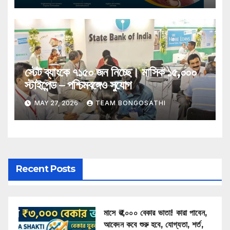
স্টেট ব্যাংকে ৭১৫০ জন নিচ্ছে। মাসিক ১৫,০০০
স্টাইপেন্ড – পশ্চিমবঙ্গেও সুযোগ
MAY 27, 2026
TEAM BONGOSATHI
Recent Posts
মাসে ₹৩,০০০ বেকার ভাতা! কারা পাবেন,
আবেদন কবে শুরু হবে, যোগ্যতা, শর্ত,