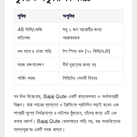
সুবিধা
অসুবিধা
46 কিমি/কেজি
শুধু ২ জন আরোহীর জন্য
মাইলেজ
আরামদায়ক
কম দামে ৪ চাকা গাড়ি
টপ স্পিড কম (৭০ কিমি/ঘণ্টা)
সহজ রক্ষণাবেক্ষণ
দীর্ঘ দূরত্বের জন্য নয়
পার্কিং সহজ
লিমিটেড সেফটি ফিচার
সব দিক বিবেচনায়, Bajaj Qute একটি বাস্তবসম্মত ও অর্থসাশ্রয়ী
বিকল্প। যারা শহরের ব্যস্ততা ও ট্রাফিকে প্রতিদিন লড়াই করেন এবং
সাশ্রয়ী মূল্যে নির্ভরযোগ্য ৪-হুইলার খুঁজছেন, তাঁদের জন্য এটি এক
কথায় আদর্শ। Bajaj Qute কেবলমাত্র গাড়ি নয়, বরং মধ্যবিত্তের
স্বপ্নপূরণের একটি সহজ রাস্তা।