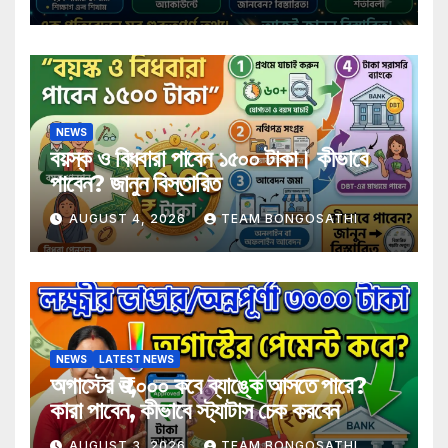
NEWS
বয়স্ক ও বিধবারা পাবেন ১৫০০ টাকা। কীভাবে
পাবেন? জানুন বিস্তারিত
AUGUST 4, 2026
TEAM BONGOSATHI
NEWS
LATEST NEWS
অগাস্টের ₹৩,০০০ কবে ব্যাঙ্কে আসতে পারে?
কারা পাবেন, কীভাবে স্ট্যাটাস চেক করবেন
AUGUST 3, 2026
TEAM BONGOSATHI