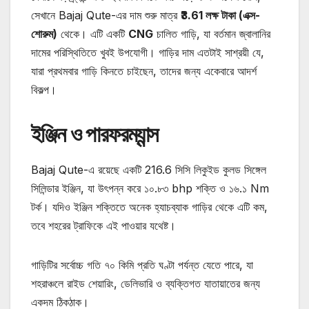
সেখানে Bajaj Qute-এর দাম শুরু মাত্র
₹3.61 লক্ষ টাকা (এক্স-
শোরুম)
থেকে। এটি একটি
CNG
চালিত গাড়ি, যা বর্তমান জ্বালানির
দামের পরিস্থিতিতে খুবই উপযোগী। গাড়ির দাম এতটাই সাশ্রয়ী যে,
যারা প্রথমবার গাড়ি কিনতে চাইছেন, তাদের জন্য একেবারে আদর্শ
বিকল্প।
ইঞ্জিন ও পারফরম্যান্স
Bajaj Qute-এ রয়েছে একটি 216.6 সিসি লিকুইড কুলড সিঙ্গেল
সিলিন্ডার ইঞ্জিন, যা উৎপন্ন করে ১০.৮৩ bhp শক্তি ও ১৬.১ Nm
টর্ক। যদিও ইঞ্জিন শক্তিতে অনেক হ্যাচব্যাক গাড়ির থেকে এটি কম,
তবে শহরের ট্রাফিকে এই পাওয়ার যথেষ্ট।
গাড়িটির সর্বোচ্চ গতি ৭০ কিমি প্রতি ঘণ্টা পর্যন্ত যেতে পারে, যা
শহরাঞ্চলে রাইড শেয়ারিং, ডেলিভারি ও ব্যক্তিগত যাতায়াতের জন্য
একদম ঠিকঠাক।