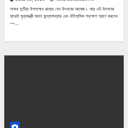
অক্ষয় তৃতীয়া উপলক্ষ্যে রাজ্যে যেন উৎসবের আমেজ। আর এই উৎসবের
মাঝেই মুখ্যমন্ত্রী মমতা বন্দ্যোপাধ্যায় এক ঐতিহাসিক পদক্ষেপ গ্রহণ করলেন
—…