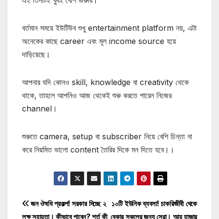
এই তিনটিই খুবই বেশি জরুরি।
বর্তমান সময়ে ইউটিউব শুধু entertainment platform নয়, এটা
অনেকের কাছে career এবং মূল income source হয়ে
দাড়িয়েছে।
আপনার যদি কোনও skill, knowledge বা creativity থেকে
থাকে, তাহলে আপনিও আজ থেকেই শুরু করতে পারেন নিজের
channel।
শুরুতে camera, setup বা subscriber নিয়ে বেশি চিন্তা না
করে নিয়মিত ভালো content তৈরির দিকে মন দিতে হবে।।
Post
জন ঔষধি প্রকল্প! সরকার দিচ্ছে ২
১০টি ইউনিক ব্যবসা! চাকরিজীবী থেকে
লক্ষ সহায়তা। কীভাবে পাবেন? শর্ত কী
বেকার সকলের জন্য সেরা। আয় হাজার