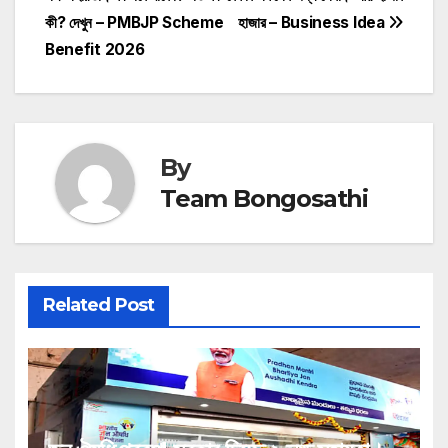
navigation
কী? দেখুন – PMBJP Scheme
হাজার – Business Idea
Benefit 2026
By
Team Bongosathi
Related Post