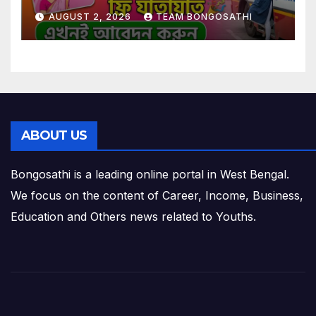
কার্ড বাধ্যতামূলক? আবেদন করুন এখনই
AUGUST 2, 2026
TEAM BONGOSATHI
ABOUT US
Bongosathi is a leading online portal in West Bengal.
We focus on the content of Career, Income, Business,
Education and Others news related to Youths.