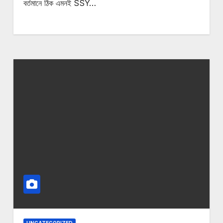
বর্তমানে ঠিক এমনই SSY…