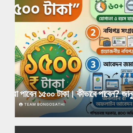
NEWS
LATEST NEWS
অগাস্টের ₹৩,০০০ কবে ব্যাঙ্কে আসতে প
করবেন
AUGUST 3, 2026
TEAM BONGOSATHI