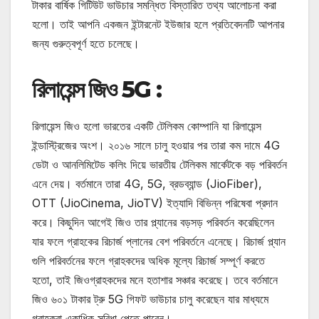
টাকার বার্ষিক গিটিউট ভাউচার সমন্ধিত বিস্তারিত তথ্য আলোচনা করা
হলো। তাই আপনি একজন ইন্টারনেট ইউজার হলে প্রতিবেদনটি আপনার
জন্য গুরুত্বপূর্ণ হতে চলেছে।
রিলায়েন্স জিও 5G :
রিলায়েন্স জিও হলো ভারতের একটি টেলিকম কোম্পানি যা রিলায়েন্স
ইন্ডাস্ট্রিজের অংশ। ২০১৬ সালে চালু হওয়ার পর তারা কম দামে 4G
ডেটা ও আনলিমিটেড কলিং দিয়ে ভারতীয় টেলিকম মার্কেটকে বড় পরিবর্তন
এনে দেয়। বর্তমানে তারা 4G, 5G, ব্রডব্যান্ড (JioFiber),
OTT (JioCinema, JioTV) ইত্যাদি বিভিন্ন পরিষেবা প্রদান
করে। কিছুদিন আগেই জিও তার প্ল্যানের বড়সড় পরিবর্তন করেছিলেন
যার ফলে গ্রাহকের রিচার্জ প্লানের বেশ পরিবর্তনে এনেছে। রিচার্জ প্ল্যান
গুলি পরিবর্তনের ফলে গ্রাহকদের অধিক মূল্যে রিচার্জ সম্পূর্ণ করতে
হতো, তাই জিওগ্রাহকদের মনে হতাশার সঞ্চার করেছে। তবে বর্তমানে
জিও ৬০১ টাকার ট্রু 5G গিফট ভাউচার চালু করেছেন যার মাধ্যমে
গ্রাহকরা একাধিক সুবিধা পেতে পারেন।