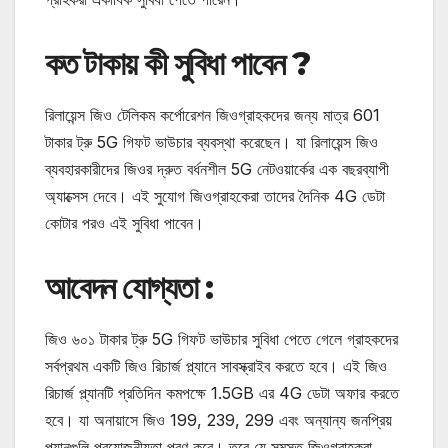
কত টাকায় কী সুবিধা পাবেন ?
রিলায়েন্স জিও টেলিকম কর্পোরেশন জিওগ্রাহকদের জন্য মাত্র 601
টাকার ট্রু 5G গিফট ভাউচার ব্যবস্থা করেছেন। যা রিলায়েন্স জিও
ব্যবহারকারীদের জিওর দ্রুত বর্ধনশীল 5G নেটওয়ার্কের এক বছরব্যাপী
অ্যাক্সেস দেবে। এই সুযোগ জিওগ্রাহকেরা তাদের দৈনিক 4G ডেটা
কোটার পরও এই সুবিধা পাবেন।
আবেদন যোগ্যতা :
জিও ৬০১ টাকার ট্রু 5G গিফট ভাউচার সুবিধা পেতে গেলে গ্রাহকদের
সর্বপ্রথম একটি জিও রিচার্জ প্ল্যানে সাবস্ক্রাইব করতে হবে। এই জিও
রিচার্জ প্ল্যানটি প্রতিদিন কমপক্ষে 1.5GB এর 4G ডেটা অফার করতে
হবে। যা অনায়াসে জিও 199, 239, 299 এবং অন্যান্য জনপ্রিয়
প্ল্যানগুলি প্রয়োজনীয়তা পূরণ করে। তবে যে সমস্ত জিওগ্রাহকরা