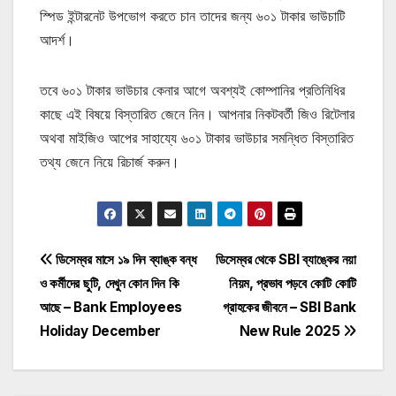
স্পিড ইন্টারনেট উপভোগ করতে চান তাদের জন্য ৬০১ টাকার ভাউচাটি
আদর্শ।
তবে ৬০১ টাকার ভাউচার‌ কেনার আগে অবশ্যই কোম্পানির প্রতিনিধির
কাছে এই বিষয়ে বিস্তারিত জেনে নিন। আপনার নিকটবর্তী জিও রিটেলার
অথবা মাইজিও আপের সাহায্যে ৬০১ টাকার ভাউচার‌ সমন্ধিত বিস্তারিত
তথ্য জেনে নিয়ে রিচার্জ করুন।
Post
ডিসেম্বর মাসে ১৯ দিন ব্যাঙ্ক বন্ধ
ডিসেম্বর থেকে SBI ব্যাঙ্কের নয়া
ও কর্মীদের ছুটি, দেখুন কোন দিন কি
নিয়ম, প্রভাব পড়বে কোটি কোটি
navigation
আছে – Bank Employees
গ্রাহকের জীবনে – SBI Bank
Holiday December
New Rule 2025