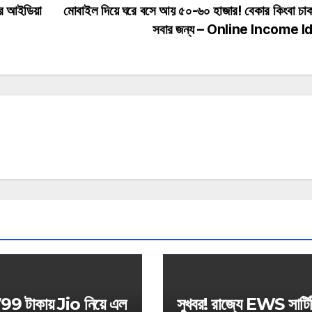
ার আইডিয়া
মোবাইল দিয়ে ঘরে বসে আয় ৫০-৬০ হাজার! বেকার কিংবা চাক
সবার জন্য – Online Income 
799 টাকায় Jio নিয়ে এল
সুখবর! রাজ্যে EWS সার্ট