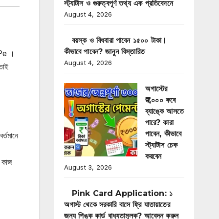
স্ট্যাটাস ও গুরুত্বপূর্ণ তথ্য এক প্রতিবেদনে
August 4, 2026
বয়স্ক ও বিধবারা পাবেন ১৫০০ টাকা।
কীভাবে পাবেন? জানুন বিস্তারিত
nePe ।
August 4, 2026
তাই
অগাস্টের
₹৩,০০০ কবে
ব্যাঙ্কে আসতে
পারে? কারা
পাবেন, কীভাবে
র্তমানে
স্ট্যাটাস চেক
করবেন
ি কাজ
August 3, 2026
Pink Card Application: ১
অগাস্ট থেকে সরকারি বাসে ফ্রি যাতায়াতের
জন্য পিঙ্ক কার্ড বাধ্যতামূলক? আবেদন করুন