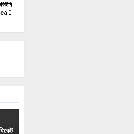
রিজীবি
Idea
িফিকেট