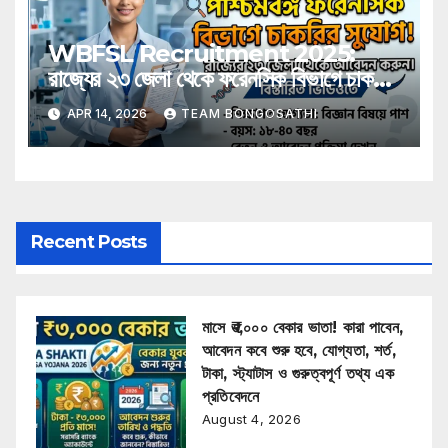
WBFSL Recruitment 2025:
রাজ্যের ২৩ জেলা থেকে ফরেনসিক বিভাগে চাকরির
সুযোগ, রইল বিস্তারিত
APR 14, 2026
TEAM BONGOSATHI
Recent Posts
মাসে ₹৩,০০০ বেকার ভাতা! কারা পাবেন,
আবেদন কবে শুরু হবে, যোগ্যতা, শর্ত,
টাকা, স্ট্যাটাস ও গুরুত্বপূর্ণ তথ্য এক
প্রতিবেদনে
August 4, 2026