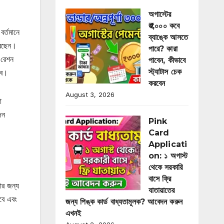
অগাস্টের
₹৩,০০০ কবে
বর্তমানে
ব্যাঙ্কে আসতে
রেছেন।
পারে? কারা
 রেশন
পাবেন, কীভাবে
স্ট্যাটাস চেক
বে।
করবেন
August 3, 2026
া
দন
Pink
Card
Applicati
on: ১ অগাস্ট
থেকে সরকারি
বাসে ফ্রি
ার জন্য
যাতায়াতের
বে এবং
জন্য পিঙ্ক কার্ড বাধ্যতামূলক? আবেদন করুন
এখনই