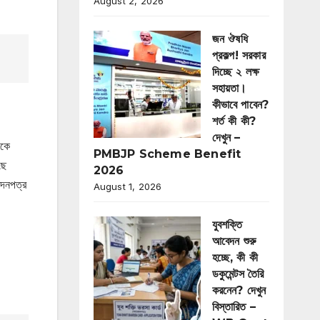
August 2, 2026
জন ঔষধি
প্রকল্প! সরকার
দিচ্ছে ২ লক্ষ
সহায়তা।
কীভাবে পাবেন?
শর্ত কী কী?
দেখুন –
ীকে
PMBJP Scheme Benefit
ছে
2026
েদনপত্র
August 1, 2026
যুবশক্তি
আবেদন শুরু
হচ্ছে, কী কী
ডকুমেন্টস তৈরি
করনেন? দেখুন
বিস্তারিত –