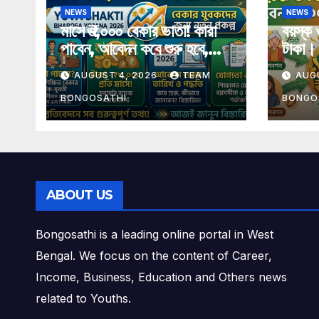
NEWS
NEWS
মাসে ₹৩,০০০ বেকার ভাতা! কারা
বয়স্ক 
পাবেন, আবেদন কবে শুরু হবে,
টাকা। 
যোগ্যতা, শর্ত, টাকা, স্ট্যাটাস ও
বিস্তা
AUGUST 4, 2026
TEAM
AUG
গুরুত্বপূর্ণ তথ্য এক প্রতিবেদনে
BONGOSATHI
BONGO
ABOUT US
Bongosathi is a leading online portal in West
Bengal. We focus on the content of Career,
Income, Business, Education and Others news
related to Youths.