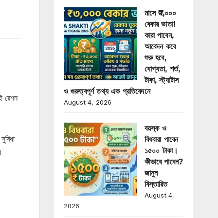
মাসে ₹৩,০০০
বেকার ভাতা!
কারা পাবেন,
আবেদন কবে
শুরু হবে,
যোগ্যতা, শর্ত,
টাকা, স্ট্যাটাস
ও গুরুত্বপূর্ণ তথ্য এক প্রতিবেদনে
ই রেশন
August 4, 2026
বয়স্ক ও
সুবিধা
বিধবারা পাবেন
১৫০০ টাকা।
।
কীভাবে পাবেন?
জানুন
বিস্তারিত
August 4,
2026