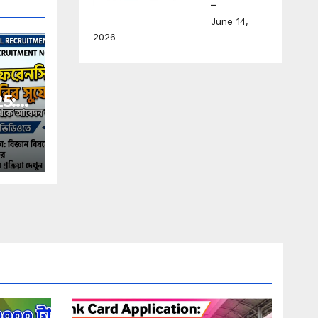
–
June 14,
2026
5:
রেনসিক
ল