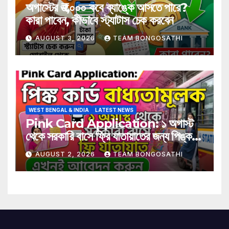
অগাস্টের ₹৩,০০০ কবে ব্যাঙ্কে আসতে পারে?
কারা পাবেন, কীভাবে স্ট্যাটাস চেক করবেন
AUGUST 3, 2026
TEAM BONGOSATHI
WEST BENGAL & INDIA
LATEST NEWS
Pink Card Application: ১ অগাস্ট
থেকে সরকারি বাসে ফ্রি যাতায়াতের জন্য পিঙ্ক
কার্ড বাধ্যতামূলক? আবেদন করুন এখনই
AUGUST 2, 2026
TEAM BONGOSATHI