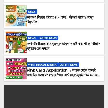
NEWS
বয়স্ক ও বিধবারা পাবেন ১৫০০ টাকা। কীভাবে পাবেন? জানুন
বিস্তারিত
NEWS
LATEST NEWS
অগাস্টের ₹৩,০০০ কবে ব্যাঙ্কে আসতে পারে? কারা পাবেন, কীভাবে
স্ট্যাটাস চেক করবেন
WEST BENGAL & INDIA
LATEST NEWS
Pink Card Application: ১ অগাস্ট থেকে সরকারি
বাসে ফ্রি যাতায়াতের জন্য পিঙ্ক কার্ড বাধ্যতামূলক? আবেদন করুন
এখনই