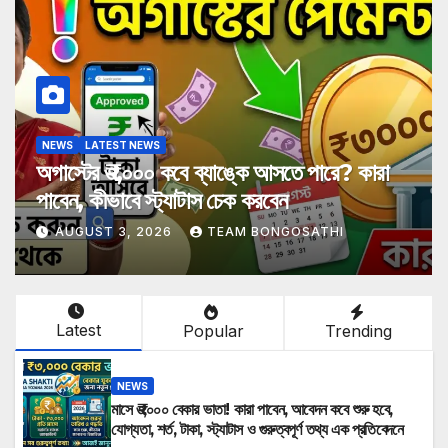
NEWS
LATEST NEWS
অগাস্টের ₹৩,০০০ কবে ব্যাঙ্কে আসতে পারে? কারা
পাবেন, কীভাবে স্ট্যাটাস চেক করবেন
AUGUST 3, 2026
TEAM BONGOSATHI
Latest
Popular
Trending
NEWS
মাসে ₹৩,০০০ বেকার ভাতা! কারা পাবেন, আবেদন কবে শুরু হবে,
যোগ্যতা, শর্ত, টাকা, স্ট্যাটাস ও গুরুত্বপূর্ণ তথ্য এক প্রতিবেদনে