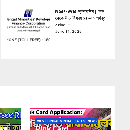
NSP-WB স্কলারশিপ | নবম
থেকে উচ্চ শিক্ষায় ১৫০০০ পর্যন্ত
সহায়তা –
June 14, 2026
WEST BENGAL & INDIA
LATEST NEWS
্কে
Pink Card