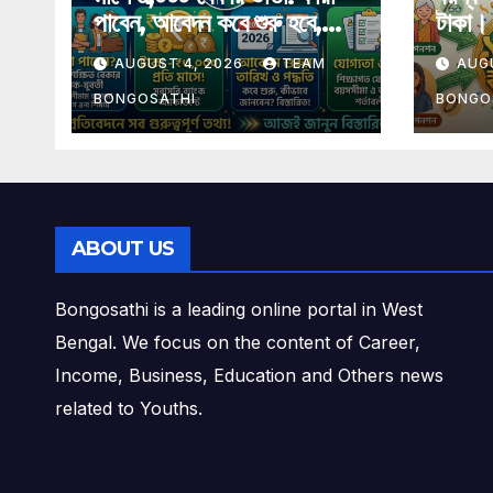
পাবেন, আবেদন কবে শুরু হবে,
টাকা। 
যোগ্যতা, শর্ত, টাকা, স্ট্যাটাস ও
বিস্তা
AUGUST 4, 2026
TEAM
AUG
গুরুত্বপূর্ণ তথ্য এক প্রতিবেদনে
BONGOSATHI
BONGO
ABOUT US
Bongosathi is a leading online portal in West
Bengal. We focus on the content of Career,
Income, Business, Education and Others news
related to Youths.