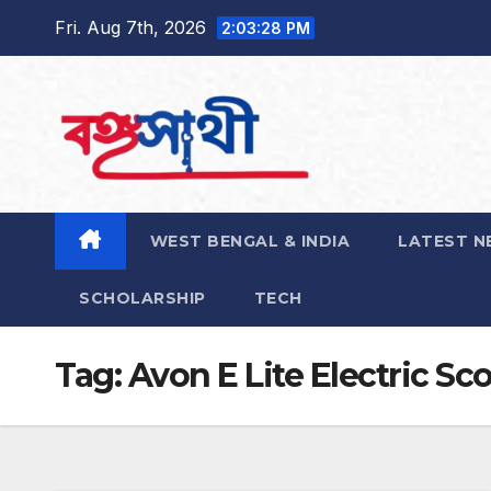
Skip
Fri. Aug 7th, 2026
2:03:29 PM
to
content
WEST BENGAL & INDIA
LATEST N
SCHOLARSHIP
TECH
Tag:
Avon E Lite Electric Sc