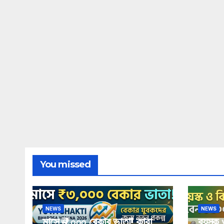
You missed
NEWS
NEWS
মাসে ₹৩,০০০ বেকার ভাতা! কারা
বয়স্ক 