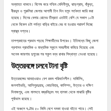
অব্যাহত থাকবে। বিশেষ করে পশ্চিম মেদিনীপুর, ঝাড়গ্রাম, বাঁকুড়া,
বীরভূম ও পুরুলিয়া জেলায় আগামী তিন দিন হলুদ সর্তকতা জারি করা
হয়েছে। দিনের বেলায় রোদের তীব্রতা এতটাই বেশি যে সকাল ১০টা
থেকে বিকেল ৪টা পর্যন্ত বাড়ির বাইরে বের না হওয়ার পরামর্শ দিচ্ছে
স্বাস্থ্য দপ্তর।
তাপপ্রবাহের প্রভাব পড়ছে শিক্ষার্থীদের উপরেও। ইতিমধ্যে কিছু জেলা
প্রশাসন প্রাথমিক ও মাধ্যমিক স্কুলে সময়সীমা কমিয়ে দিয়েছে এবং
অনেক জায়গায় দুপুরের পর স্কুল বন্ধ রাখার সিদ্ধান্ত নেওয়া হয়েছে।
উত্তরবঙ্গে চলবে টানা বৃষ্টি
উত্তরবঙ্গের আবহাওয়াও বেশ রকম পরিবর্তনশীল। দার্জিলিং,
জলপাইগুড়ি, আলিপুরদুয়ার, কোচবিহার, কালিম্পং, উত্তর ও দক্ষিণ
দিনাজপুর, এবং মালদহে বজ্রবিদ্যুৎ সহ হালকা থেকে মাঝারি বৃষ্টির
পূর্বাভাস রয়েছে।
এই অঞ্চলে ঘণ্টায় ৫০ কিমি বেগে দমকা হাওয়া বইতে পারে। সেই