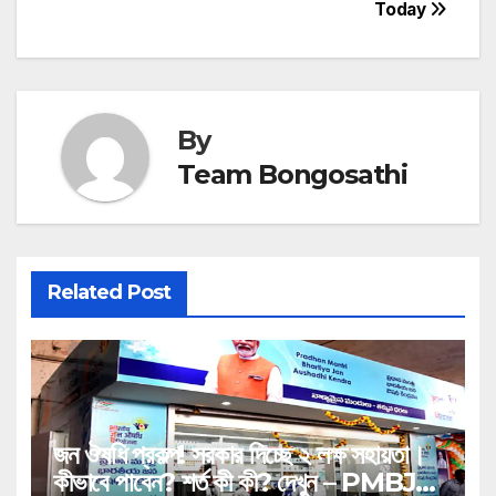
Today
By
Team Bongosathi
Related Post
জন ঔষধি প্রকল্প! সরকার দিচ্ছে ২ লক্ষ সহায়তা।
কীভাবে পাবেন? শর্ত কী কী? দেখুন – PMBJP