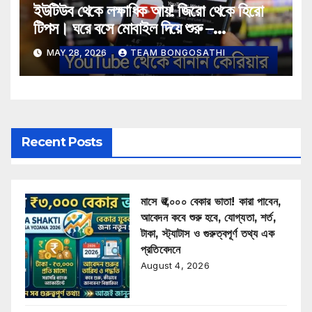
ইউটিউব থেকে লক্ষাধিক আয়! জিরো থেকে হিরো
টিপস। ঘরে বসে মোবাইল দিয়ে শুরু –
YouTube Career Tips 2026
MAY 28, 2026
TEAM BONGOSATHI
Recent Posts
মাসে ₹৩,০০০ বেকার ভাতা! কারা পাবেন,
আবেদন কবে শুরু হবে, যোগ্যতা, শর্ত,
টাকা, স্ট্যাটাস ও গুরুত্বপূর্ণ তথ্য এক
প্রতিবেদনে
August 4, 2026